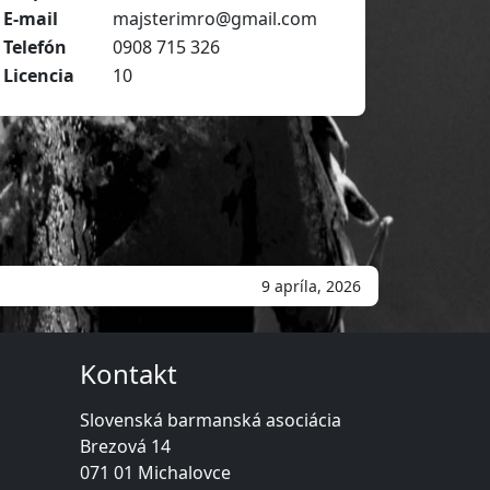
E-mail
majsterimro@gmail.com
Telefón
0908 715 326
Licencia
10
9 apríla, 2026
Kontakt
Slovenská barmanská asociácia
Brezová 14
071 01 Michalovce