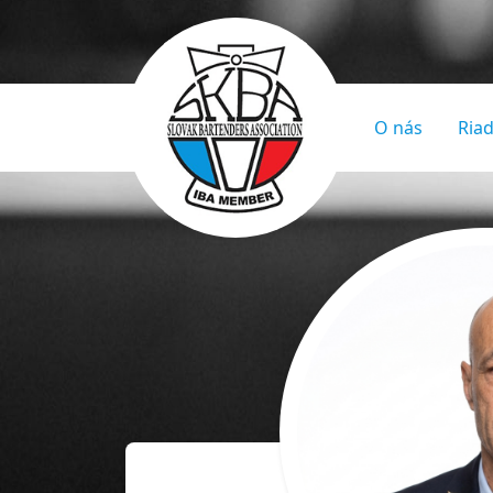
O nás
Riad