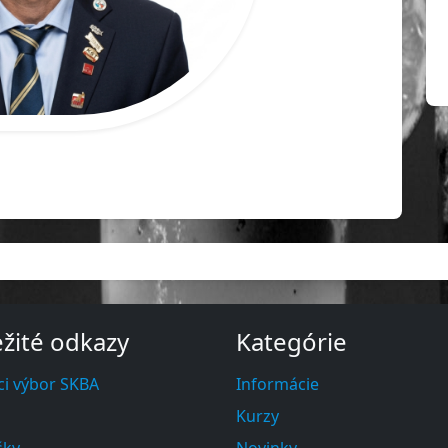
žité odkazy
Kategórie
ci výbor SKBA
Informácie
Kurzy
šky
Novinky