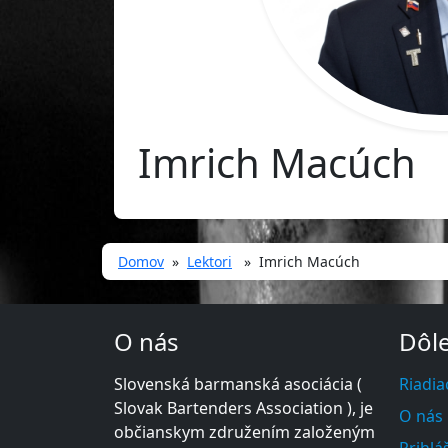
Imrich Macúch
Domov
»
Lektori
» Imrich Macúch
O nás
Dôle
Slovenská barmanská asociácia (
Riadia
Slovak Bartenders Association ), je
O nás
občianskym združením založeným
Prihlá