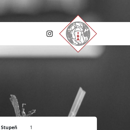
Stupeň
1