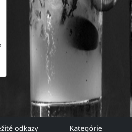
e
žité odkazy
Kategórie