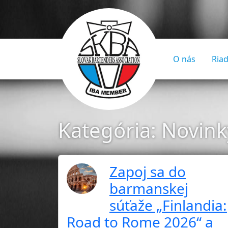
O nás
Riad
Kategória:
Novink
Zapoj sa do
barmanskej
súťaže „Finlandia:
Road to Rome 2026“ a