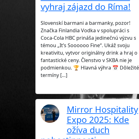
vyhraj zájazd do Ríma!
Slovenskí barmani a barmanky, pozor!
Značka Finlandia Vodka v spolupráci s
Coca-Cola HBC prináša jedinečnú výzvu s
témou „It’s Soooooo Fine“. Ukáž svoju
kreativitu, vytvor originálny drink a hraj o
fantastické ceny. Členstvo v SKBA nie je
podmienkou. 🏆 Hlavná výhra 📅 Dôležité
termíny […]
Mirror Hospitality
Expo 2025: Kde
ožíva duch