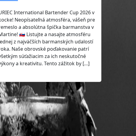
URIEC International Bartender Cup 2026 v
kocke! Neopísateľná atmosféra, vášeň pre
remeslo a absolútna špička barmanstva v
Martine! 🇸🇰 Listujte a nasajte atmosféru
jednej z najväčších barmanských udalostí
roka. Naše obrovské poďakovanie patrí
všetkým súťažiacim za ich neskutočné
výkony a kreativitu. Tento zážitok by […]