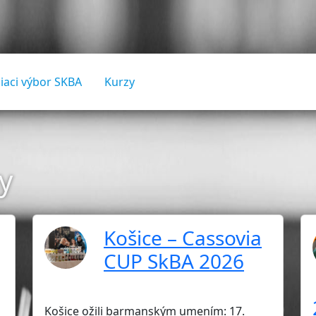
iaci výbor SKBA
Kurzy
y
Košice – Cassovia
CUP SkBA 2026
Košice ožili barmanským umením: 17.