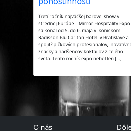
pohostinnosti
Tretí ročník najväčšej barovej show v
strednej Európe – Mirror Hospitality Expo
sa konal od 5. do 6. mája v ikonickom
Radisson Blu Carlton Hoteli v Bratislave a
spojil špičkových profesionálov, inovatívn
značky a nadšencov koktailov z celého
sveta. Tento ročník expo nebol len […]
O nás
Dôle