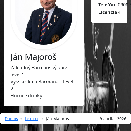
Telefón
0908 
Licencia
4
Ján Majoroš
Základný Barmanský kurz –
level 1
Vyššia škola Barmana – level
2
Horúce drinky
Domov
»
Lektori
» Ján Majoroš
9 apríla, 2026