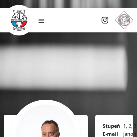
Stupeň
1, 2, 3
E-mail
janom