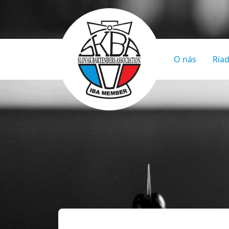
O nás
Riad