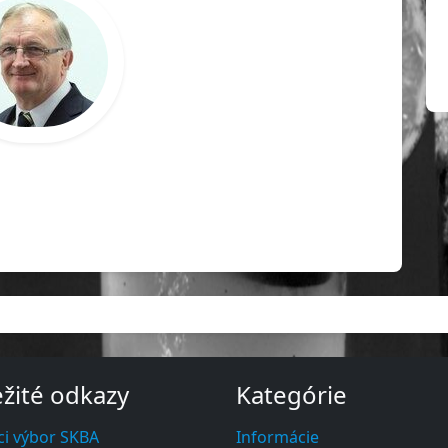
d
žité odkazy
Kategórie
ci výbor SKBA
Informácie