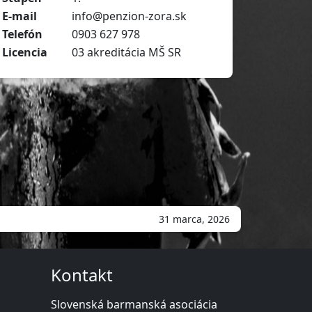
E-mail
info@penzion-zora.sk
Telefón
0903 627 978
Licencia
03 akreditácia MŠ SR
31 marca, 2026
Kontakt
Slovenská barmanská asociácia