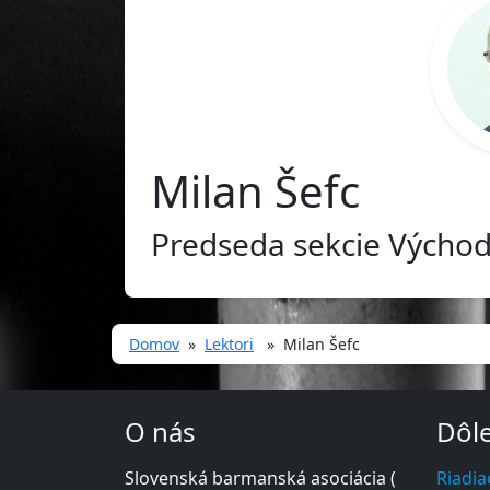
Milan Šefc
Predseda sekcie Výcho
Domov
»
Lektori
» Milan Šefc
O nás
Dôle
Slovenská barmanská asociácia (
Riadia