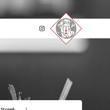
Stupeň
1.