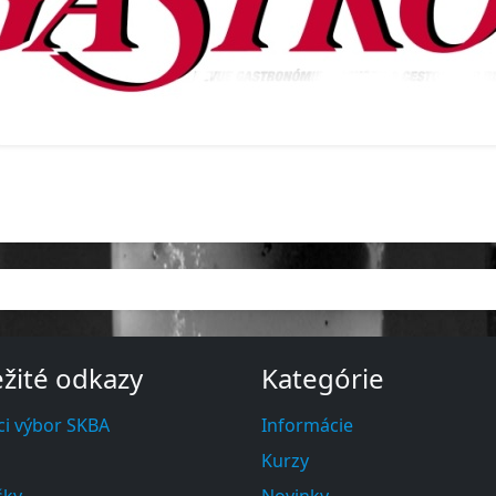
žité odkazy
Kategórie
ci výbor SKBA
Informácie
Kurzy
šky
Novinky