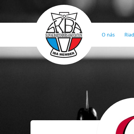
O nás
Riad