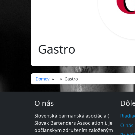
Gastro
Domov
» » Gastro
O nás
Dôle
Slovenská barmanská asociácia (
Riadia
Slovak Bartenders Association ), je
O nás
občianskym združením založeným
Prihlá