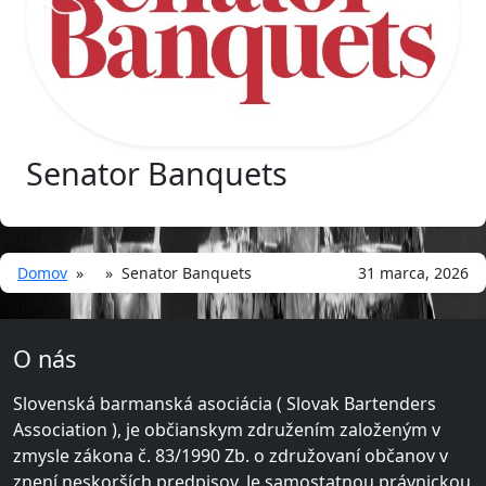
Senator Banquets
Domov
» » Senator Banquets
31 marca, 2026
O nás
Slovenská barmanská asociácia ( Slovak Bartenders
Association ), je občianskym združením založeným v
zmysle zákona č. 83/1990 Zb. o združovaní občanov v
znení neskorších predpisov. Je samostatnou právnickou