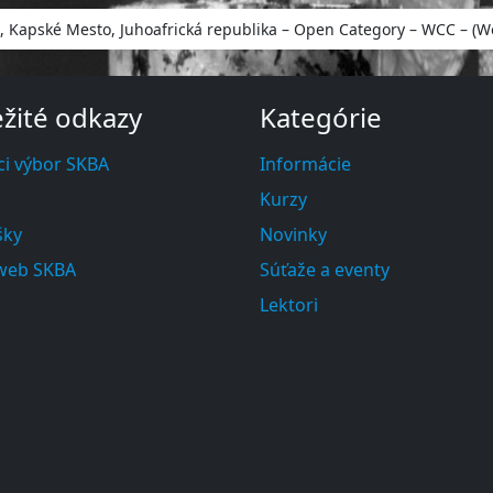
pské Mesto, Juhoafrická republika – Open Category – WCC – (Wor
žité odkazy
Kategórie
ci výbor SKBA
Informácie
Kurzy
šky
Novinky
 web SKBA
Súťaže a eventy
Lektori