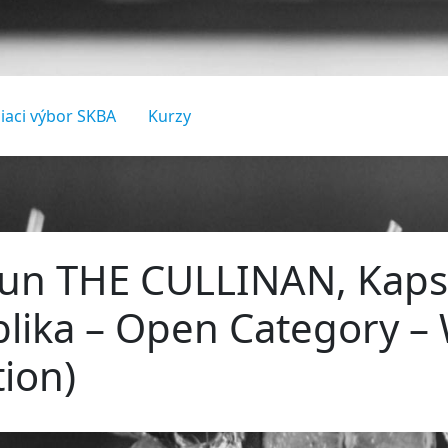
iaci výbor SKBA
Kurzy
Sun THE CULLINAN, Kaps
blika – Open Category –
tion)