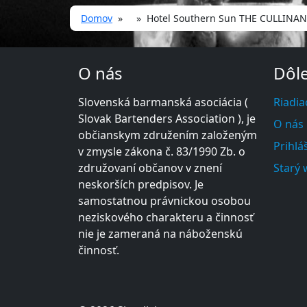
Domov
» » Hotel Southern Sun THE CULLINAN, Ka
O nás
Dôle
Slovenská barmanská asociácia (
Riadia
Slovak Bartenders Association ), je
O nás
občianskym združením založeným
Prihlá
v zmysle zákona č. 83/1990 Zb. o
združovaní občanov v znení
Starý
neskorších predpisov. Je
samostatnou právnickou osobou
neziskového charakteru a činnosť
nie je zameraná na náboženskú
činnosť.