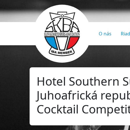
O nás
Riad
Hotel Southern 
Juhoafrická repu
Cocktail Competi